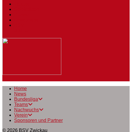
Tickets
Spielstätten
Presse
Downloads
BSV
Journal
Home
News
Bundesliga
Teams
Nachwuchs
Verein
Sponsoren und Partner
© 2026
BSV Zwickau