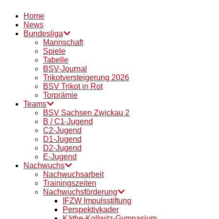
Home
News
Bundesliga
Mannschaft
Spiele
Tabelle
BSV-Journal
Trikotversteigerung 2026
BSV Trikot in Rot
Torprämie
Teams
BSV Sachsen Zwickau 2
B / C1-Jugend
C2-Jugend
D1-Jugend
D2-Jugend
E-Jugend
Nachwuchs
Nachwuchsarbeit
Trainingszeiten
Nachwuchsförderung
IFZW Impulsstiftung
Perspektivkader
Käthe-Kollwitz-Gymnasium