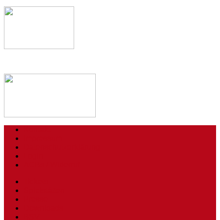
Kontakt
Impressum
Datenschutzerklärung
Login
AGBs / Widerruf
Tickets
Spielstätten
Presse
Downloads
BSV