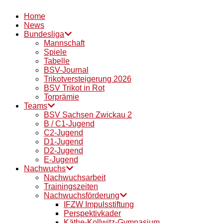
Home
News
Bundesliga
Mannschaft
Spiele
Tabelle
BSV-Journal
Trikotversteigerung 2026
BSV Trikot in Rot
Torprämie
Teams
BSV Sachsen Zwickau 2
B / C1-Jugend
C2-Jugend
D1-Jugend
D2-Jugend
E-Jugend
Nachwuchs
Nachwuchsarbeit
Trainingszeiten
Nachwuchsförderung
IFZW Impulsstiftung
Perspektivkader
Käthe-Kollwitz-Gymnasium