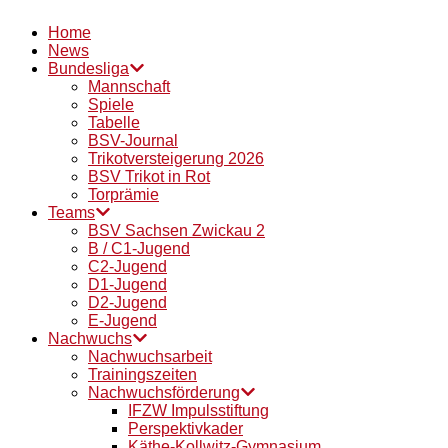
Home
News
Bundesliga
Mannschaft
Spiele
Tabelle
BSV-Journal
Trikotversteigerung 2026
BSV Trikot in Rot
Torprämie
Teams
BSV Sachsen Zwickau 2
B / C1-Jugend
C2-Jugend
D1-Jugend
D2-Jugend
E-Jugend
Nachwuchs
Nachwuchsarbeit
Trainingszeiten
Nachwuchsförderung
IFZW Impulsstiftung
Perspektivkader
Käthe-Kollwitz-Gymnasium