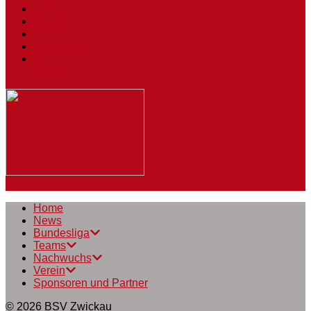
Tickets
Spielstätten
Presse
Downloads
BSV
Journal
Home
News
Bundesliga
Teams
Nachwuchs
Verein
Sponsoren und Partner
© 2026
BSV Zwickau