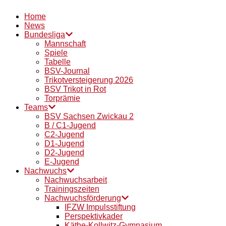
Home
News
Bundesliga
Mannschaft
Spiele
Tabelle
BSV-Journal
Trikotversteigerung 2026
BSV Trikot in Rot
Torprämie
Teams
BSV Sachsen Zwickau 2
B / C1-Jugend
C2-Jugend
D1-Jugend
D2-Jugend
E-Jugend
Nachwuchs
Nachwuchsarbeit
Trainingszeiten
Nachwuchsförderung
IFZW Impulsstiftung
Perspektivkader
Käthe-Kollwitz-Gymnasium