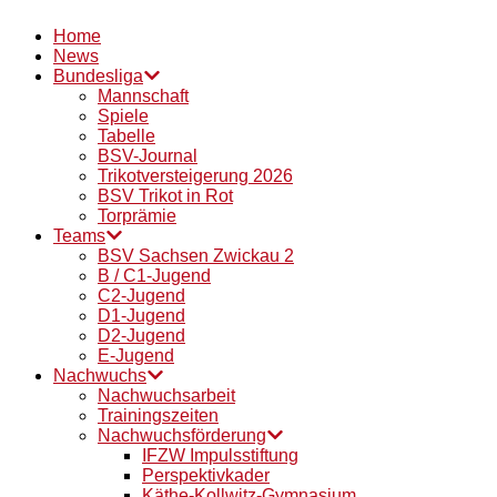
Home
News
Bundesliga
Mannschaft
Spiele
Tabelle
BSV-Journal
Trikotversteigerung 2026
BSV Trikot in Rot
Torprämie
Teams
BSV Sachsen Zwickau 2
B / C1-Jugend
C2-Jugend
D1-Jugend
D2-Jugend
E-Jugend
Nachwuchs
Nachwuchsarbeit
Trainingszeiten
Nachwuchsförderung
IFZW Impulsstiftung
Perspektivkader
Käthe-Kollwitz-Gymnasium