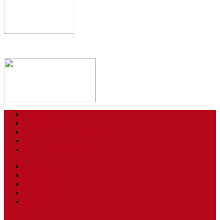
Kontakt
Impressum
Datenschutzerklärung
Login
AGBs / Widerruf
Tickets
Spielstätten
Presse
Downloads
BSV
Journal