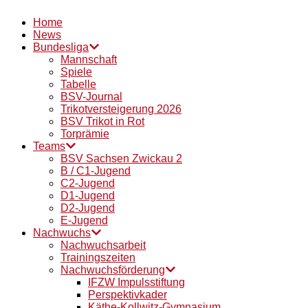
Home
News
Bundesliga
Mannschaft
Spiele
Tabelle
BSV-Journal
Trikotversteigerung 2026
BSV Trikot in Rot
Torprämie
Teams
BSV Sachsen Zwickau 2
B / C1-Jugend
C2-Jugend
D1-Jugend
D2-Jugend
E-Jugend
Nachwuchs
Nachwuchsarbeit
Trainingszeiten
Nachwuchsförderung
IFZW Impulsstiftung
Perspektivkader
Käthe-Kollwitz-Gymnasium