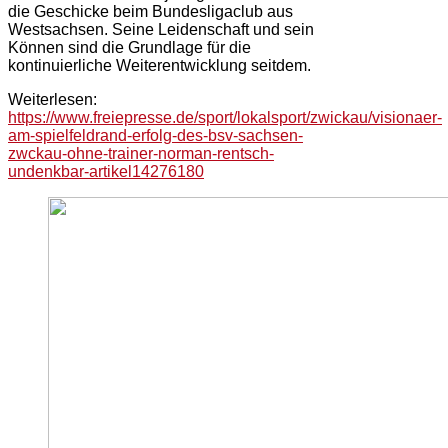
die Geschicke beim Bundesligaclub aus
Westsachsen. Seine Leidenschaft und sein
Können sind die Grundlage für die
kontinuierliche Weiterentwicklung seitdem.
Weiterlesen:
https://www.freiepresse.de/sport/lokalsport/zwickau/visionaer-
am-spielfeldrand-erfolg-des-bsv-sachsen-
zwckau-ohne-trainer-norman-rentsch-
undenkbar-artikel14276180