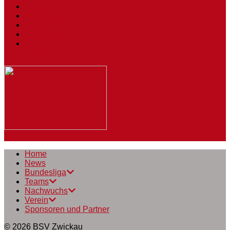
Tickets
Spielstätten
Presse
Downloads
BSV
Journal
Home
News
Bundesliga
Teams
Nachwuchs
Verein
Sponsoren und Partner
© 2026
BSV Zwickau