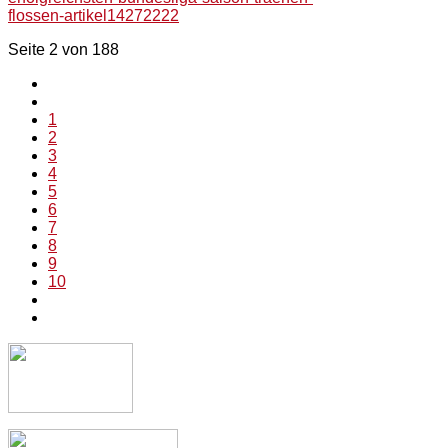
flossen-artikel14272222
Seite 2 von 188
1
2
3
4
5
6
7
8
9
10