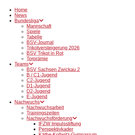
Home
News
Bundesliga
Mannschaft
Spiele
Tabelle
BSV-Journal
Trikotversteigerung 2026
BSV Trikot in Rot
Torprämie
Teams
BSV Sachsen Zwickau 2
B / C1-Jugend
C2-Jugend
D1-Jugend
D2-Jugend
E-Jugend
Nachwuchs
Nachwuchsarbeit
Trainingszeiten
Nachwuchsförderung
IFZW Impulsstiftung
Perspektivkader
Käthe-Kollwitz-Gymnasium