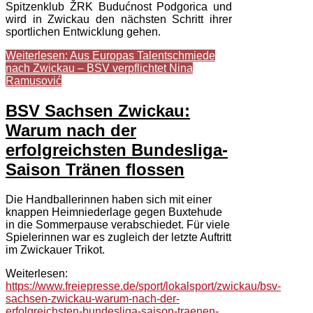
Spitzenklub ŽRK Budućnost Podgorica und
wird in Zwickau den nächsten Schritt ihrer
sportlichen Entwicklung gehen.
Weiterlesen: Aus Europas Talentschmiede
nach Zwickau – BSV verpflichtet Nina
Ramusović
BSV Sachsen Zwickau:
Warum nach der
erfolgreichsten Bundesliga-
Saison Tränen flossen
Die Handballerinnen haben sich mit einer
knappen Heimniederlage gegen Buxtehude
in die Sommerpause verabschiedet. Für viele
Spielerinnen war es zugleich der letzte Auftritt
im Zwickauer Trikot.
Weiterlesen:
https://www.freiepresse.de/sport/lokalsport/zwickau/bsv-
sachsen-zwickau-warum-nach-der-
erfolgreichsten-bundesliga-saison-traenen-