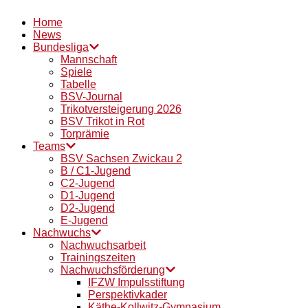
Home
News
Bundesliga
Mannschaft
Spiele
Tabelle
BSV-Journal
Trikotversteigerung 2026
BSV Trikot in Rot
Torprämie
Teams
BSV Sachsen Zwickau 2
B / C1-Jugend
C2-Jugend
D1-Jugend
D2-Jugend
E-Jugend
Nachwuchs
Nachwuchsarbeit
Trainingszeiten
Nachwuchsförderung
IFZW Impulsstiftung
Perspektivkader
Käthe-Kollwitz-Gymnasium