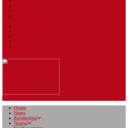
Impressum
Datenschutzerklärung
Login
AGBs / Widerruf
Tickets
Spielstätten
Presse
Downloads
BSV
Journal
Home
News
Bundesliga
Teams