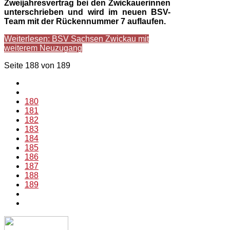
Zweijahresvertrag bei den Zwickauerinnen
unterschrieben und wird im neuen BSV-
Team mit der Rückennummer 7 auflaufen.
Weiterlesen: BSV Sachsen Zwickau mit
weiterem Neuzugang
Seite 188 von 189
180
181
182
183
184
185
186
187
188
189